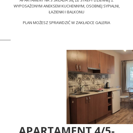
APARTAMENT NR 3 SKŁADA SIĘ ZE STREFY DZIENNEJ Z
WYPOSAŻONYM ANEKSEM KUCHENNYM, OSOBNEJ SYPIALNI,
ŁAZIENKI I BALKONU
PLAN MOŻESZ SPRAWDZIĆ W ZAKŁADCE GALERIA
APARTAMENT 4/5-